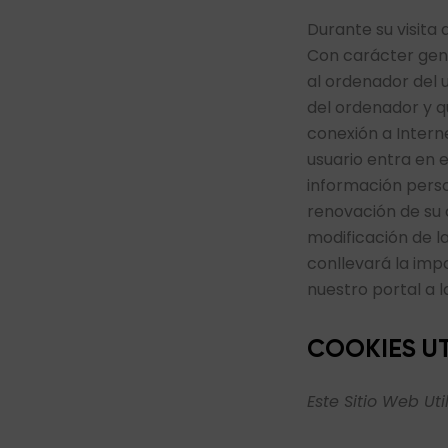
Durante su visita 
Con carácter gene
al ordenador del 
del ordenador y qu
conexión a Interne
usuario entra en e
información perso
renovación de su c
modificación de l
conllevará la imp
nuestro portal a l
COOKIES UT
Este Sitio Web Uti