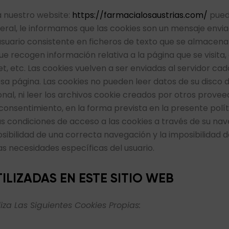
a nuestro website:
https://farmacialosaustrias.com/
puede
ral, le informamos que las cookies son un mensaje enviad
usuario consistente en ficheros de texto que se almacen
e recogen información relativa a la página que se visita,
t, etc. Las cookies vuelven a ser enviadas al servidor cad
sa página. Las cookies no pueden leer datos de su disco d
nal, ni leer los archivos cookie creados por otros provee
onsentimiento, en la forma prevista en la presente políti
as condiciones de acceso a las cookies a través de su na
osibilidad de una correcta navegación y la imposibilidad 
as necesidades específicas del usuario.
ILIZADAS EN ESTE SITIO WEB
liza Las Siguientes Cookies Propias: