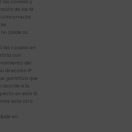
las cookies y
ación de las Ni
 o incorrecta
es.
no olvide su
 las cookies en
tirla con
ionamiento del
u dirección IP.
ue garantiza que
n acorde a la
pecto en este Si
amos este otro
 dude en