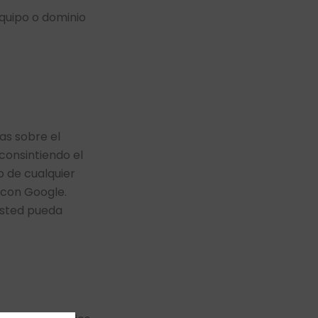
equipo o dominio
as sobre el
 consintiendo el
o de cualquier
con Google.
 usted pueda