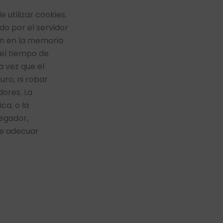
 utilizar cookies.
o por el servidor
an en la memoria
 el tiempo de
a vez que el
uro, ni robar
dores. La
ca, o la
vegador,
de adecuar