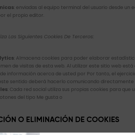
cnicas
: enviadas al equipo terminal del usuario desde un 
r el propio editor.
liza Las Siguientes Cookies De Terceros:
lytics
: Almacena cookies para poder elaborar estadístic
umen de visitas de esta web. Al utilizar este sitio web está
de información acerca de usted por Por tanto, el ejercici
este sentido deberá hacerlo comunicando directamente 
les
: Cada red social utiliza sus propias cookies para que
otones del tipo Me gusta o
CIÓN O ELIMINACIÓN DE COOKIES