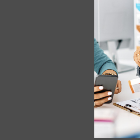
En cualquier mome
de este sitio web
que esté usando. 
navegadores más 
Si utiliza M
Internet > Pr
Si utiliza Fi
Si utiliza C
NOTAS ADI
Ni esta web 
la veracidad
en esta Polít