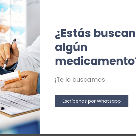
nto podrá ejercer su derecho de desactivación o elimin
. Estas acciones se realizan de forma diferente en funció
A continuación, les mostramos la Configuración de
cooki
populares:
¿Estás buscan
algún 
icrosoft Internet Explorer, en la opción de menú Herramie
ivacidad > Configuración.
medicamento
refox, en la opción de menú Herramientas > Opciones > Priv
hrome, en la sección de Opciones > Opciones avanzadas > 
¡Te lo buscamos!
CIONALES
Escríbenos por Whatsapp
ni sus representantes legales se hacen responsables ni de
 de las políticas de privacidad que puedan tener los ter
ica de cookies.