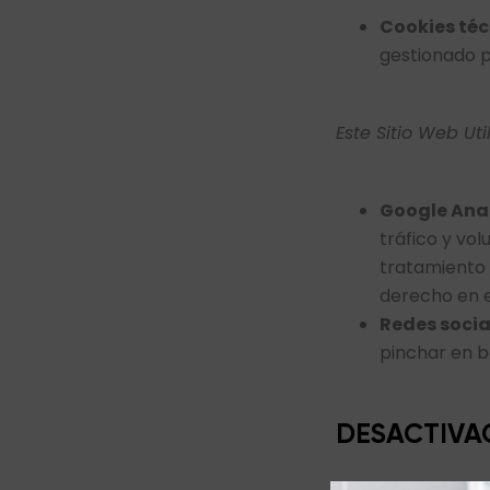
Cookies té
gestionado po
Este Sitio Web Uti
Google Ana
tráfico y vol
tratamiento 
derecho en 
Redes socia
pinchar en b
DESACTIVA