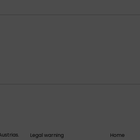
ustrias.
Legal warning
Home