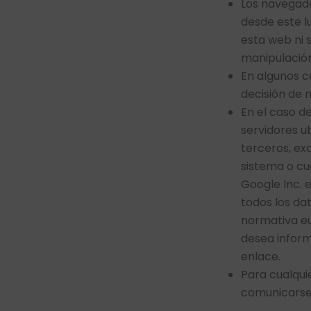
Los navegad
desde este l
esta web ni 
manipulación
En algunos c
decisión de 
En el caso d
servidores u
terceros, ex
sistema o cua
Google Inc. 
todos los da
normativa eu
desea inform
enlace.
Para cualqui
comunicarse 