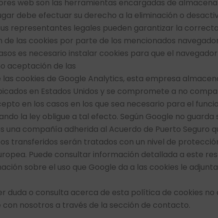
ores web son las herramientas encargadas de almacenar 
ugar debe efectuar su derecho a la eliminación o desactiv
sus representantes legales pueden garantizar la correcta
 de las cookies por parte de los mencionados navegador
asos es necesario instalar cookies para que el navegador 
no aceptación de las
e las cookies de Google Analytics, esta empresa almacena
bicados en Estados Unidos y se compromete a no compar
cepto en los casos en los que sea necesario para el func
ndo la ley obligue a tal efecto. Según Google no guarda s
es una compañía adherida al Acuerdo de Puerto Seguro q
tos transferidos serán tratados con un nivel de protecció
ropea. Puede consultar información detallada a este res
ación sobre el uso que Google da a las cookies le adjunt
er duda o consulta acerca de esta política de cookies no
con nosotros a través de la sección de contacto.