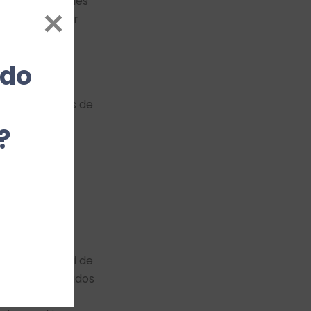
ación de cookies
n del navegador
es
para los
do 
ntas > Opciones de
?
acidad >
Privacidad
l contenido ni de
ceros mencionados