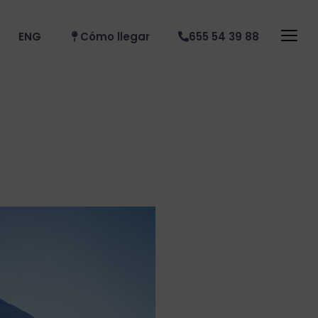
ENG
Cómo llegar
655 54 39 88