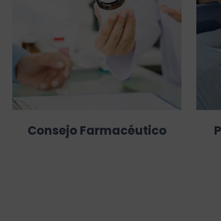
Consejo Farmacéutico
P