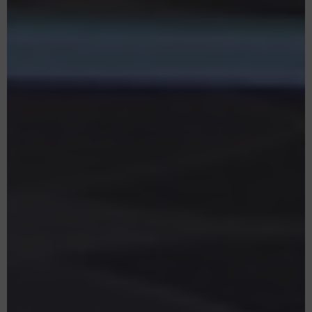
©Farmacia de los Austrias. 2023
Todos los derechos reservados.
Aviso Legal
Política de Privacidad
Política de Cookies
Inicio
Servicios
Depósito de
Nuestro equipo
medicamentos
Noticias
Contacto