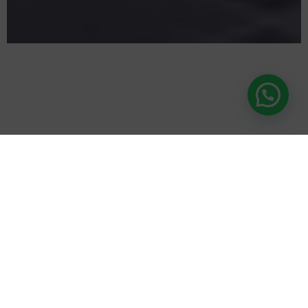
Farmacias de Guardia
ENG
Sobre Nosotros
La
Farmacia de los Austrias
es una
farmacia centenaria. Desde su
construcción en el
siglo XIX
ha funcionado
ininterrumpidamente como botica. Esto la
convierte en una parada
especial
para