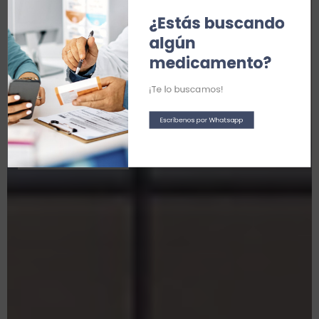
en
el corazón
¿Estás buscando 
de Madrid
algún 
medicamento?
¡Te lo buscamos!
Escríbenos por Whatsapp
Ver servicios